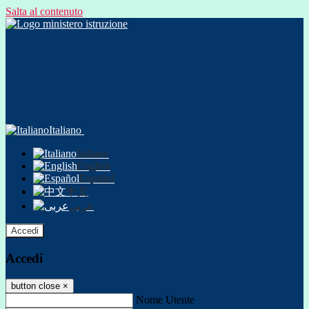
Salta al contenuto
Italiano
Italiano
English
Español
中文
عربى
Accedi
Accedi
button close
×
Nome Utente