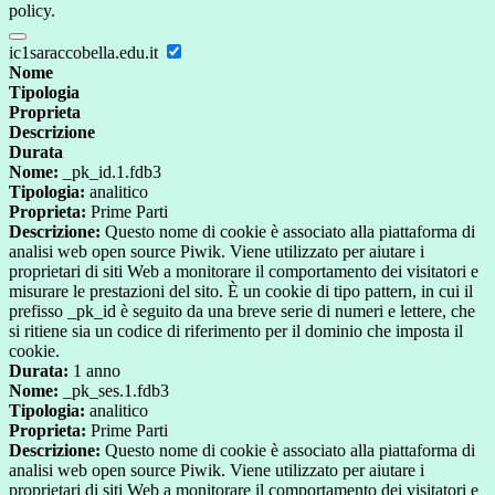
policy.
ic1saraccobella.edu.it
Nome
Tipologia
Proprieta
Descrizione
Durata
Nome:
_pk_id.1.fdb3
Tipologia:
analitico
Proprieta:
Prime Parti
Descrizione:
Questo nome di cookie è associato alla piattaforma di
analisi web open source Piwik. Viene utilizzato per aiutare i
proprietari di siti Web a monitorare il comportamento dei visitatori e
misurare le prestazioni del sito. È un cookie di tipo pattern, in cui il
prefisso _pk_id è seguito da una breve serie di numeri e lettere, che
si ritiene sia un codice di riferimento per il dominio che imposta il
cookie.
Durata:
1 anno
Nome:
_pk_ses.1.fdb3
Tipologia:
analitico
Proprieta:
Prime Parti
Descrizione:
Questo nome di cookie è associato alla piattaforma di
analisi web open source Piwik. Viene utilizzato per aiutare i
proprietari di siti Web a monitorare il comportamento dei visitatori e