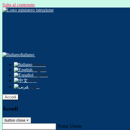
Salta al contenuto
Italiano
Italiano
English
Español
中文
عربى
Accedi
Accedi
button close
×
Nome Utente