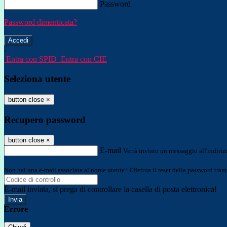
Password
Password dimenticata?
-
Entra con SPID
Entra con CIE
Seleziona utente
button close
×
Recupero password
button close
×
E-mail
Verrà inviato un messaggio all'indirizz
Non hai una e-mail associata al nome utente? Effettua il reset della password tram
E-mail inviata, si prega di controllare la casella di posta elettronica!
Errore