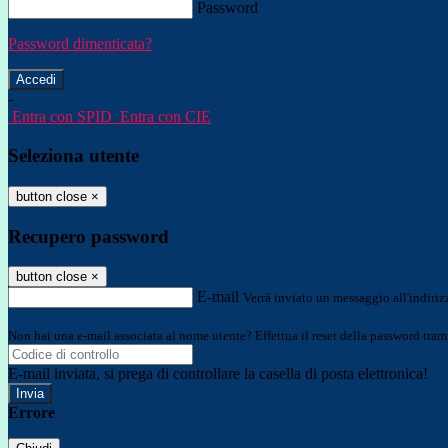
Password
Password dimenticata?
-
Entra con SPID
Entra con CIE
Seleziona utente
button close
×
Recupero password
button close
×
E-mail
Verrà inviato un messaggio all'indirizz
Non hai una e-mail associata al nome utente? Effettua il reset della password tram
E-mail inviata, si prega di controllare la casella di posta elettronica!
Errore