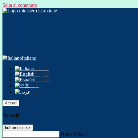
Salta al contenuto
Italiano
Italiano
English
Español
中文
عربى
Accedi
Accedi
button close
×
Nome Utente