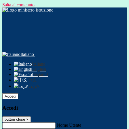
Salta al contenuto
Italiano
Italiano
English
Español
中文
عربى
Accedi
Accedi
button close
×
Nome Utente