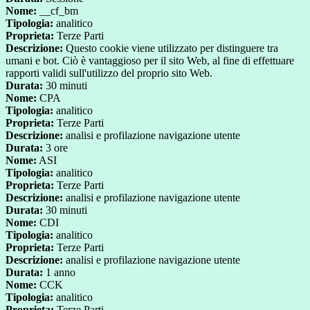
Nome:
__cf_bm
Tipologia:
analitico
Proprieta:
Terze Parti
Descrizione:
Questo cookie viene utilizzato per distinguere tra
umani e bot. Ciò è vantaggioso per il sito Web, al fine di effettuare
rapporti validi sull'utilizzo del proprio sito Web.
Durata:
30 minuti
Nome:
CPA
Tipologia:
analitico
Proprieta:
Terze Parti
Descrizione:
analisi e profilazione navigazione utente
Durata:
3 ore
Nome:
ASI
Tipologia:
analitico
Proprieta:
Terze Parti
Descrizione:
analisi e profilazione navigazione utente
Durata:
30 minuti
Nome:
CDI
Tipologia:
analitico
Proprieta:
Terze Parti
Descrizione:
analisi e profilazione navigazione utente
Durata:
1 anno
Nome:
CCK
Tipologia:
analitico
Proprieta:
Terze Parti