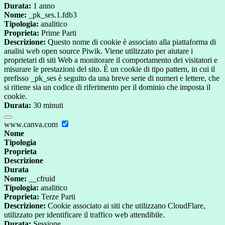
Durata:
1 anno
Nome:
_pk_ses.1.fdb3
Tipologia:
analitico
Proprieta:
Prime Parti
Descrizione:
Questo nome di cookie è associato alla piattaforma di
analisi web open source Piwik. Viene utilizzato per aiutare i
proprietari di siti Web a monitorare il comportamento dei visitatori e
misurare le prestazioni del sito. È un cookie di tipo pattern, in cui il
prefisso _pk_ses è seguito da una breve serie di numeri e lettere, che
si ritiene sia un codice di riferimento per il dominio che imposta il
cookie.
Durata:
30 minuti
www.canva.com
Nome
Tipologia
Proprieta
Descrizione
Durata
Nome:
__cfruid
Tipologia:
analitico
Proprieta:
Terze Parti
Descrizione:
Cookie associato ai siti che utilizzano CloudFlare,
utilizzato per identificare il traffico web attendibile.
Durata:
Sessione