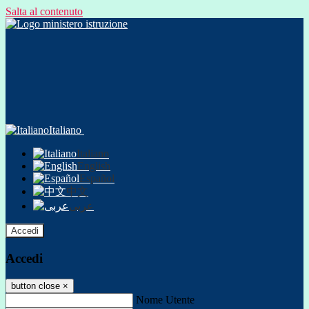
Salta al contenuto
Italiano
Italiano
English
Español
中文
عربى
Accedi
Accedi
button close
×
Nome Utente