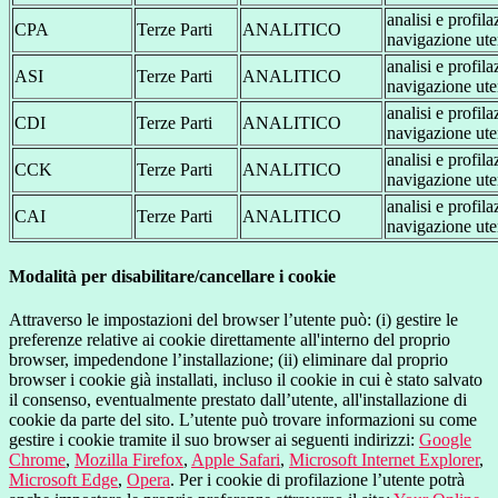
analisi e profil
CPA
Terze Parti
ANALITICO
navigazione ute
analisi e profil
ASI
Terze Parti
ANALITICO
navigazione ute
analisi e profil
CDI
Terze Parti
ANALITICO
navigazione ute
analisi e profil
CCK
Terze Parti
ANALITICO
navigazione ute
analisi e profil
CAI
Terze Parti
ANALITICO
navigazione ute
Modalità per disabilitare/cancellare i cookie
Attraverso le impostazioni del browser l’utente può: (i) gestire le
preferenze relative ai cookie direttamente all'interno del proprio
browser, impedendone l’installazione; (ii) eliminare dal proprio
browser i cookie già installati, incluso il cookie in cui è stato salvato
il consenso, eventualmente prestato dall’utente, all'installazione di
cookie da parte del sito. L’utente può trovare informazioni su come
gestire i cookie tramite il suo browser ai seguenti indirizzi:
Google
Chrome
,
Mozilla Firefox
,
Apple Safari
,
Microsoft Internet Explorer
,
Microsoft Edge
,
Opera
. Per i cookie di profilazione l’utente potrà