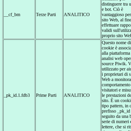
distinguere tra
e bot. Ciò è
__cf_bm
Terze Parti
ANALITICO
vantaggioso per 
sito Web, al fin
effettuare rappo
validi sull'utiliz
proprio sito We
Questo nome di
cookie è associ
alla piattaforma
analisi web ope
source Piwik. 
utilizzato per ai
i proprietari di s
Web a monitorar
comportamento 
visitatori e misu
_pk_id.1.fdb3
Prime Parti
ANALITICO
le prestazioni d
sito. È un cooki
tipo pattern, in c
prefisso _pk_id
seguito da una 
serie di numeri 
lettere, che si ri