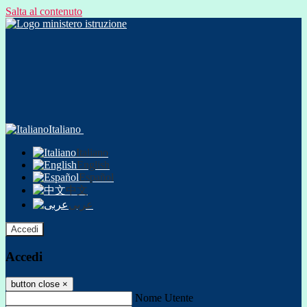
Salta al contenuto
Italiano
Italiano
English
Español
中文
عربى
Accedi
Accedi
button close
×
Nome Utente