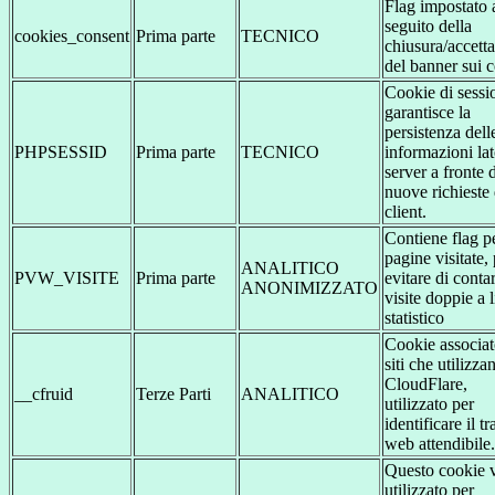
Flag impostato 
seguito della
cookies_consent
Prima parte
TECNICO
chiusura/accett
del banner sui 
Cookie di sessi
garantisce la
persistenza dell
PHPSESSID
Prima parte
TECNICO
informazioni la
server a fronte 
nuove richieste 
client.
Contiene flag pe
pagine visitate,
ANALITICO
PVW_VISITE
Prima parte
evitare di conta
ANONIMIZZATO
visite doppie a l
statistico
Cookie associat
siti che utilizza
CloudFlare,
__cfruid
Terze Parti
ANALITICO
utilizzato per
identificare il tr
web attendibile.
Questo cookie 
utilizzato per