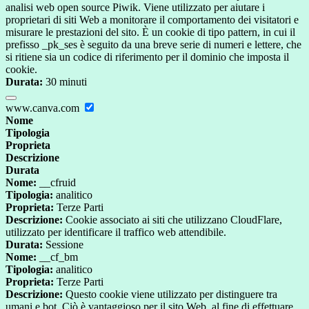
analisi web open source Piwik. Viene utilizzato per aiutare i
proprietari di siti Web a monitorare il comportamento dei visitatori e
misurare le prestazioni del sito. È un cookie di tipo pattern, in cui il
prefisso _pk_ses è seguito da una breve serie di numeri e lettere, che
si ritiene sia un codice di riferimento per il dominio che imposta il
cookie.
Durata:
30 minuti
www.canva.com
Nome
Tipologia
Proprieta
Descrizione
Durata
Nome:
__cfruid
Tipologia:
analitico
Proprieta:
Terze Parti
Descrizione:
Cookie associato ai siti che utilizzano CloudFlare,
utilizzato per identificare il traffico web attendibile.
Durata:
Sessione
Nome:
__cf_bm
Tipologia:
analitico
Proprieta:
Terze Parti
Descrizione:
Questo cookie viene utilizzato per distinguere tra
umani e bot. Ciò è vantaggioso per il sito Web, al fine di effettuare