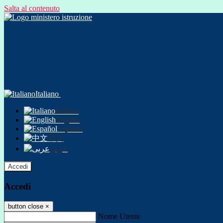
Salta al contenuto
Italiano
Italiano
English
Español
中文
عربى
Accedi
Accedi
button close
×
Nome Utente