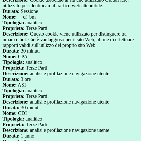
utilizzato per identificare il traffico web attendibile.
Durata:
Sessione
Nome:
__cf_bm
Tipologia:
analitico
Proprieta:
Terze Parti
Descrizione:
Questo cookie viene utilizzato per distinguere tra
umani e bot. Ciò è vantaggioso per il sito Web, al fine di effettuare
rapporti validi sull'utilizzo del proprio sito Web.
Durata:
30 minuti
Nome:
CPA
Tipologia:
analitico
Proprieta:
Terze Parti
Descrizione:
analisi e profilazione navigazione utente
Durata:
3 ore
Nome:
ASI
Tipologia:
analitico
Proprieta:
Terze Parti
Descrizione:
analisi e profilazione navigazione utente
Durata:
30 minuti
Nome:
CDI
Tipologia:
analitico
Proprieta:
Terze Parti
Descrizione:
analisi e profilazione navigazione utente
Durata:
1 anno