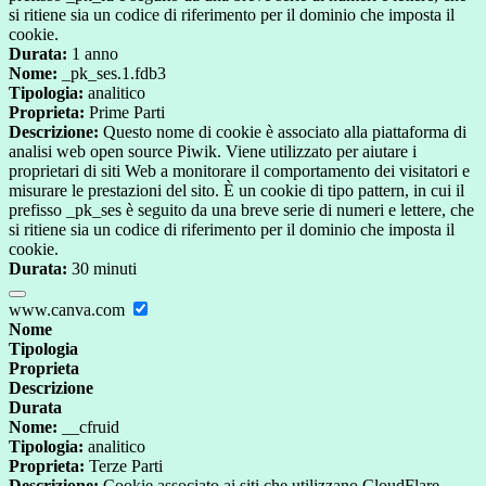
si ritiene sia un codice di riferimento per il dominio che imposta il
cookie.
Durata:
1 anno
Nome:
_pk_ses.1.fdb3
Tipologia:
analitico
Proprieta:
Prime Parti
Descrizione:
Questo nome di cookie è associato alla piattaforma di
analisi web open source Piwik. Viene utilizzato per aiutare i
proprietari di siti Web a monitorare il comportamento dei visitatori e
misurare le prestazioni del sito. È un cookie di tipo pattern, in cui il
prefisso _pk_ses è seguito da una breve serie di numeri e lettere, che
si ritiene sia un codice di riferimento per il dominio che imposta il
cookie.
Durata:
30 minuti
www.canva.com
Nome
Tipologia
Proprieta
Descrizione
Durata
Nome:
__cfruid
Tipologia:
analitico
Proprieta:
Terze Parti
Descrizione:
Cookie associato ai siti che utilizzano CloudFlare,