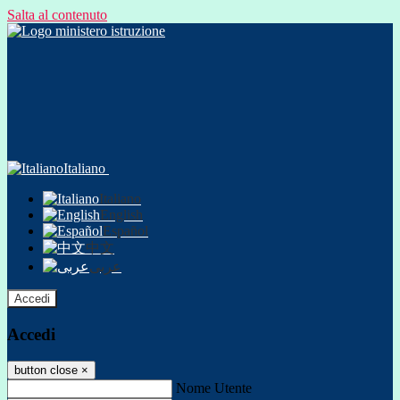
Salta al contenuto
Italiano
Italiano
English
Español
中文
عربى
Accedi
Accedi
button close
×
Nome Utente