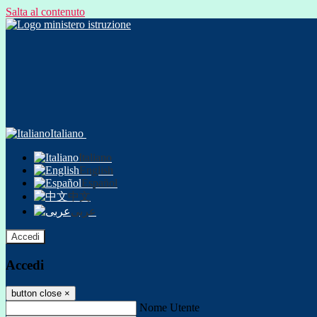
Salta al contenuto
Italiano
Italiano
English
Español
中文
عربى
Accedi
Accedi
button close
×
Nome Utente