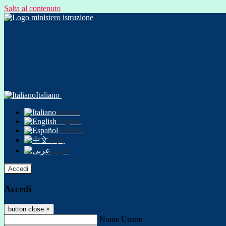
Salta al contenuto
Italiano
Italiano
English
Español
中文
عربى
Accedi
Accedi
button close
×
Nome Utente