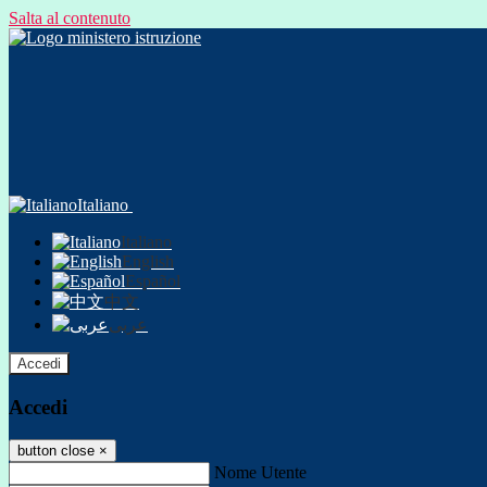
Salta al contenuto
Italiano
Italiano
English
Español
中文
عربى
Accedi
Accedi
button close
×
Nome Utente