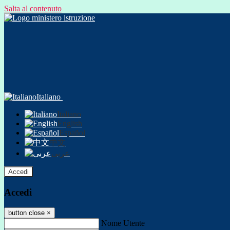
Salta al contenuto
Italiano
Italiano
English
Español
中文
عربى
Accedi
Accedi
button close
×
Nome Utente