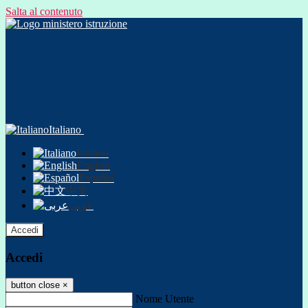
Salta al contenuto
Italiano
Italiano
English
Español
中文
عربى
Accedi
Accedi
button close
×
Nome Utente