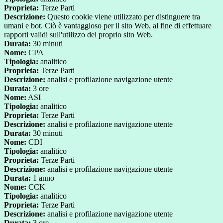
Proprieta:
Terze Parti
Descrizione:
Questo cookie viene utilizzato per distinguere tra
umani e bot. Ciò è vantaggioso per il sito Web, al fine di effettuare
rapporti validi sull'utilizzo del proprio sito Web.
Durata:
30 minuti
Nome:
CPA
Tipologia:
analitico
Proprieta:
Terze Parti
Descrizione:
analisi e profilazione navigazione utente
Durata:
3 ore
Nome:
ASI
Tipologia:
analitico
Proprieta:
Terze Parti
Descrizione:
analisi e profilazione navigazione utente
Durata:
30 minuti
Nome:
CDI
Tipologia:
analitico
Proprieta:
Terze Parti
Descrizione:
analisi e profilazione navigazione utente
Durata:
1 anno
Nome:
CCK
Tipologia:
analitico
Proprieta:
Terze Parti
Descrizione:
analisi e profilazione navigazione utente
Durata:
3 ore