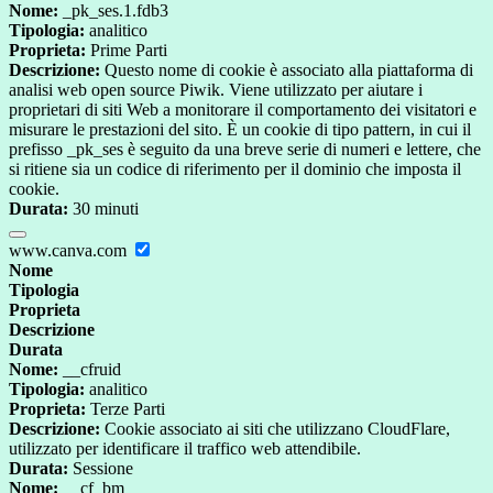
Nome:
_pk_ses.1.fdb3
Tipologia:
analitico
Proprieta:
Prime Parti
Descrizione:
Questo nome di cookie è associato alla piattaforma di
analisi web open source Piwik. Viene utilizzato per aiutare i
proprietari di siti Web a monitorare il comportamento dei visitatori e
misurare le prestazioni del sito. È un cookie di tipo pattern, in cui il
prefisso _pk_ses è seguito da una breve serie di numeri e lettere, che
si ritiene sia un codice di riferimento per il dominio che imposta il
cookie.
Durata:
30 minuti
www.canva.com
Nome
Tipologia
Proprieta
Descrizione
Durata
Nome:
__cfruid
Tipologia:
analitico
Proprieta:
Terze Parti
Descrizione:
Cookie associato ai siti che utilizzano CloudFlare,
utilizzato per identificare il traffico web attendibile.
Durata:
Sessione
Nome:
__cf_bm