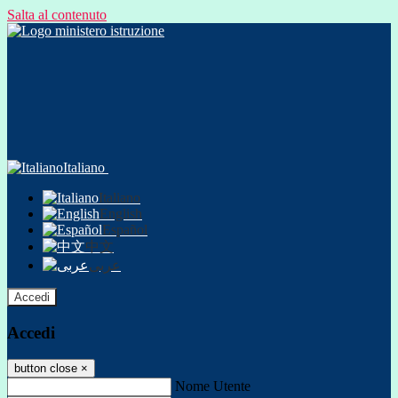
Salta al contenuto
Italiano
Italiano
English
Español
中文
عربى
Accedi
Accedi
button close
×
Nome Utente