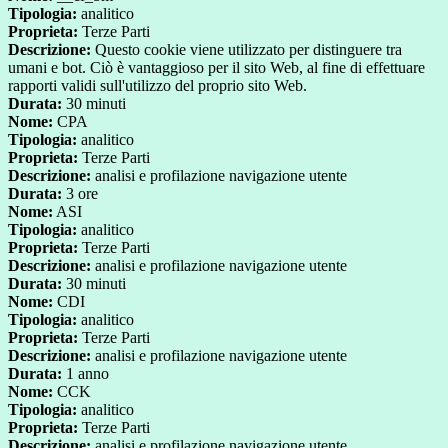
Tipologia:
analitico
Proprieta:
Terze Parti
Descrizione:
Questo cookie viene utilizzato per distinguere tra
umani e bot. Ciò è vantaggioso per il sito Web, al fine di effettuare
rapporti validi sull'utilizzo del proprio sito Web.
Durata:
30 minuti
Nome:
CPA
Tipologia:
analitico
Proprieta:
Terze Parti
Descrizione:
analisi e profilazione navigazione utente
Durata:
3 ore
Nome:
ASI
Tipologia:
analitico
Proprieta:
Terze Parti
Descrizione:
analisi e profilazione navigazione utente
Durata:
30 minuti
Nome:
CDI
Tipologia:
analitico
Proprieta:
Terze Parti
Descrizione:
analisi e profilazione navigazione utente
Durata:
1 anno
Nome:
CCK
Tipologia:
analitico
Proprieta:
Terze Parti
Descrizione:
analisi e profilazione navigazione utente