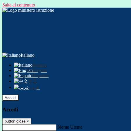
Salta al contenuto
Italiano
Italiano
English
Español
中文
عربى
Accedi
Accedi
button close
×
Nome Utente