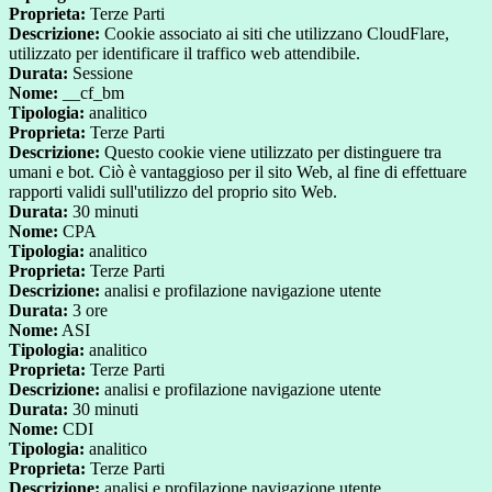
Proprieta:
Terze Parti
Descrizione:
Cookie associato ai siti che utilizzano CloudFlare,
utilizzato per identificare il traffico web attendibile.
Durata:
Sessione
Nome:
__cf_bm
Tipologia:
analitico
Proprieta:
Terze Parti
Descrizione:
Questo cookie viene utilizzato per distinguere tra
umani e bot. Ciò è vantaggioso per il sito Web, al fine di effettuare
rapporti validi sull'utilizzo del proprio sito Web.
Durata:
30 minuti
Nome:
CPA
Tipologia:
analitico
Proprieta:
Terze Parti
Descrizione:
analisi e profilazione navigazione utente
Durata:
3 ore
Nome:
ASI
Tipologia:
analitico
Proprieta:
Terze Parti
Descrizione:
analisi e profilazione navigazione utente
Durata:
30 minuti
Nome:
CDI
Tipologia:
analitico
Proprieta:
Terze Parti
Descrizione:
analisi e profilazione navigazione utente