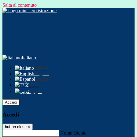
Salta al contenuto
Italiano
Italiano
English
Español
中文
عربى
Accedi
Accedi
button close
×
Nome Utente