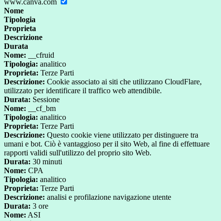
www.canva.com
Nome
Tipologia
Proprieta
Descrizione
Durata
Nome:
__cfruid
Tipologia:
analitico
Proprieta:
Terze Parti
Descrizione:
Cookie associato ai siti che utilizzano CloudFlare,
utilizzato per identificare il traffico web attendibile.
Durata:
Sessione
Nome:
__cf_bm
Tipologia:
analitico
Proprieta:
Terze Parti
Descrizione:
Questo cookie viene utilizzato per distinguere tra
umani e bot. Ciò è vantaggioso per il sito Web, al fine di effettuare
rapporti validi sull'utilizzo del proprio sito Web.
Durata:
30 minuti
Nome:
CPA
Tipologia:
analitico
Proprieta:
Terze Parti
Descrizione:
analisi e profilazione navigazione utente
Durata:
3 ore
Nome:
ASI