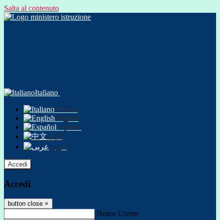
Salta al contenuto
Italiano
Italiano
English
Español
中文
عربى
Accedi
Accedi
button close
×
Nome Utente