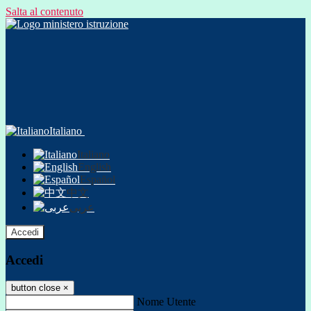
Salta al contenuto
Italiano
Italiano
English
Español
中文
عربى
Accedi
Accedi
button close
×
Nome Utente