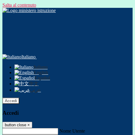
Salta al contenuto
Italiano
Italiano
English
Español
中文
عربى
Accedi
Accedi
button close
×
Nome Utente