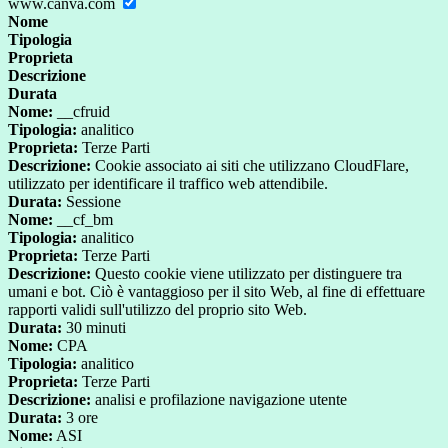
www.canva.com
Nome
Tipologia
Proprieta
Descrizione
Durata
Nome:
__cfruid
Tipologia:
analitico
Proprieta:
Terze Parti
Descrizione:
Cookie associato ai siti che utilizzano CloudFlare,
utilizzato per identificare il traffico web attendibile.
Durata:
Sessione
Nome:
__cf_bm
Tipologia:
analitico
Proprieta:
Terze Parti
Descrizione:
Questo cookie viene utilizzato per distinguere tra
umani e bot. Ciò è vantaggioso per il sito Web, al fine di effettuare
rapporti validi sull'utilizzo del proprio sito Web.
Durata:
30 minuti
Nome:
CPA
Tipologia:
analitico
Proprieta:
Terze Parti
Descrizione:
analisi e profilazione navigazione utente
Durata:
3 ore
Nome:
ASI