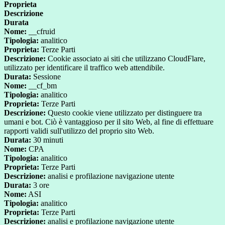
Proprieta
Descrizione
Durata
Nome:
__cfruid
Tipologia:
analitico
Proprieta:
Terze Parti
Descrizione:
Cookie associato ai siti che utilizzano CloudFlare,
utilizzato per identificare il traffico web attendibile.
Durata:
Sessione
Nome:
__cf_bm
Tipologia:
analitico
Proprieta:
Terze Parti
Descrizione:
Questo cookie viene utilizzato per distinguere tra
umani e bot. Ciò è vantaggioso per il sito Web, al fine di effettuare
rapporti validi sull'utilizzo del proprio sito Web.
Durata:
30 minuti
Nome:
CPA
Tipologia:
analitico
Proprieta:
Terze Parti
Descrizione:
analisi e profilazione navigazione utente
Durata:
3 ore
Nome:
ASI
Tipologia:
analitico
Proprieta:
Terze Parti
Descrizione:
analisi e profilazione navigazione utente