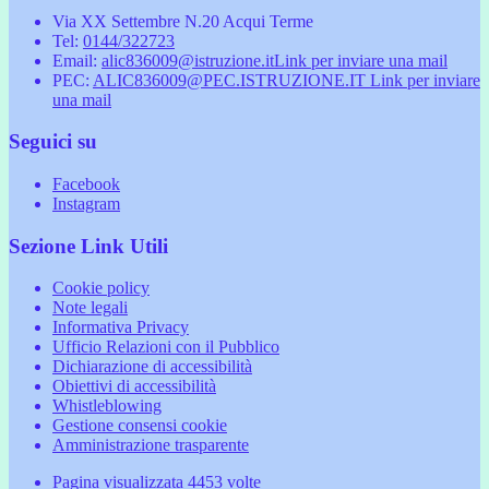
Via XX Settembre N.20 Acqui Terme
Tel:
0144/322723
Email:
alic836009@istruzione.it
Link per inviare una mail
PEC:
ALIC836009@PEC.ISTRUZIONE.IT
Link per inviare
una mail
Seguici su
Facebook
Instagram
Sezione Link Utili
Cookie policy
Note legali
Informativa Privacy
Ufficio Relazioni con il Pubblico
Dichiarazione di accessibilità
Obiettivi di accessibilità
Whistleblowing
Gestione consensi cookie
Amministrazione trasparente
Pagina visualizzata
4453
volte