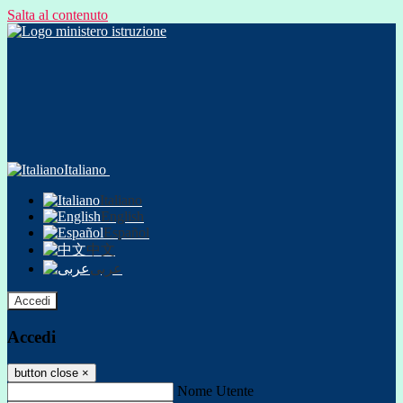
Salta al contenuto
Italiano
Italiano
English
Español
中文
عربى
Accedi
Accedi
button close
×
Nome Utente