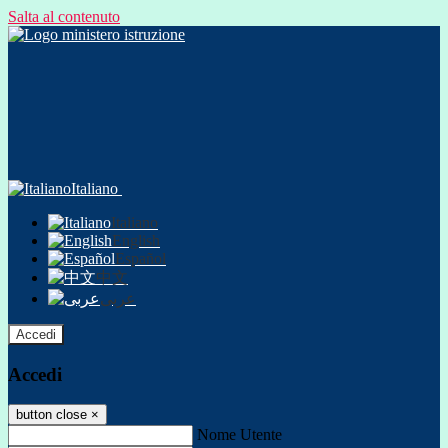
Salta al contenuto
Italiano
Italiano
English
Español
中文
عربى
Accedi
Accedi
button close
×
Nome Utente