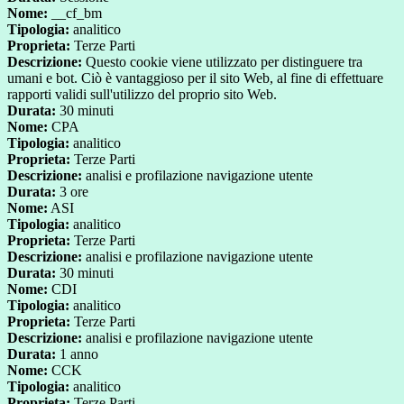
Nome:
__cf_bm
Tipologia:
analitico
Proprieta:
Terze Parti
Descrizione:
Questo cookie viene utilizzato per distinguere tra
umani e bot. Ciò è vantaggioso per il sito Web, al fine di effettuare
rapporti validi sull'utilizzo del proprio sito Web.
Durata:
30 minuti
Nome:
CPA
Tipologia:
analitico
Proprieta:
Terze Parti
Descrizione:
analisi e profilazione navigazione utente
Durata:
3 ore
Nome:
ASI
Tipologia:
analitico
Proprieta:
Terze Parti
Descrizione:
analisi e profilazione navigazione utente
Durata:
30 minuti
Nome:
CDI
Tipologia:
analitico
Proprieta:
Terze Parti
Descrizione:
analisi e profilazione navigazione utente
Durata:
1 anno
Nome:
CCK
Tipologia:
analitico
Proprieta:
Terze Parti