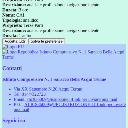
Descrizione:
analisi e profilazione navigazione utente
Durata:
3 ore
Nome:
CAI
Tipologia:
analitico
Proprieta:
Terze Parti
Descrizione:
analisi e profilazione navigazione utente
Durata:
1 anno
Accetta tutti
Salva le preferenze
Istituto Comprensivo N. 1 Saracco Bella Acqui
Terme
Contatti
Istituto Comprensivo N. 1 Saracco Bella Acqui Terme
Via XX Settembre N.20 Acqui Terme
Tel:
0144/322723
Email:
alic836009@istruzione.it
Link per inviare una mail
PEC:
ALIC836009@PEC.ISTRUZIONE.IT
Link per inviare
una mail
Seguici su