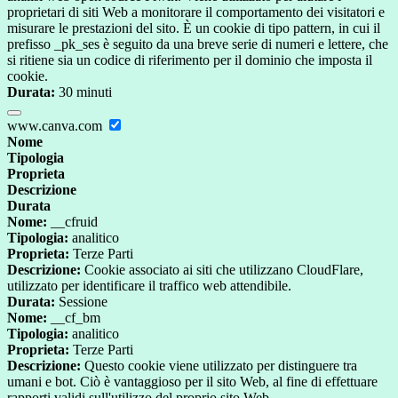
proprietari di siti Web a monitorare il comportamento dei visitatori e
misurare le prestazioni del sito. È un cookie di tipo pattern, in cui il
prefisso _pk_ses è seguito da una breve serie di numeri e lettere, che
si ritiene sia un codice di riferimento per il dominio che imposta il
cookie.
Durata:
30 minuti
www.canva.com
Nome
Tipologia
Proprieta
Descrizione
Durata
Nome:
__cfruid
Tipologia:
analitico
Proprieta:
Terze Parti
Descrizione:
Cookie associato ai siti che utilizzano CloudFlare,
utilizzato per identificare il traffico web attendibile.
Durata:
Sessione
Nome:
__cf_bm
Tipologia:
analitico
Proprieta:
Terze Parti
Descrizione:
Questo cookie viene utilizzato per distinguere tra
umani e bot. Ciò è vantaggioso per il sito Web, al fine di effettuare
rapporti validi sull'utilizzo del proprio sito Web.