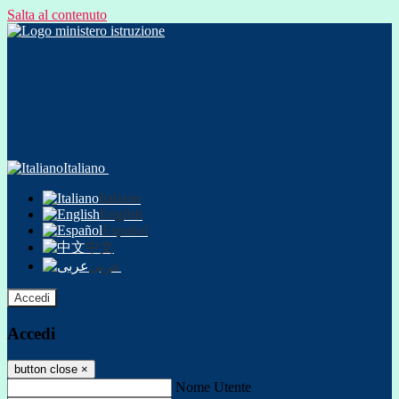
Salta al contenuto
Italiano
Italiano
English
Español
中文
عربى
Accedi
Accedi
button close
×
Nome Utente