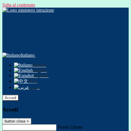
Salta al contenuto
Italiano
Italiano
English
Español
中文
عربى
Accedi
Accedi
button close
×
Nome Utente