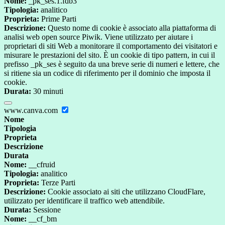
Nome:
_pk_ses.1.fdb3
Tipologia:
analitico
Proprieta:
Prime Parti
Descrizione:
Questo nome di cookie è associato alla piattaforma di
analisi web open source Piwik. Viene utilizzato per aiutare i
proprietari di siti Web a monitorare il comportamento dei visitatori e
misurare le prestazioni del sito. È un cookie di tipo pattern, in cui il
prefisso _pk_ses è seguito da una breve serie di numeri e lettere, che
si ritiene sia un codice di riferimento per il dominio che imposta il
cookie.
Durata:
30 minuti
www.canva.com
Nome
Tipologia
Proprieta
Descrizione
Durata
Nome:
__cfruid
Tipologia:
analitico
Proprieta:
Terze Parti
Descrizione:
Cookie associato ai siti che utilizzano CloudFlare,
utilizzato per identificare il traffico web attendibile.
Durata:
Sessione
Nome:
__cf_bm