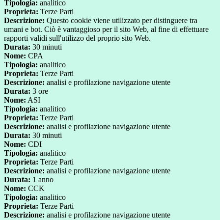
Tipologia:
analitico
Proprieta:
Terze Parti
Descrizione:
Questo cookie viene utilizzato per distinguere tra
umani e bot. Ciò è vantaggioso per il sito Web, al fine di effettuare
rapporti validi sull'utilizzo del proprio sito Web.
Durata:
30 minuti
Nome:
CPA
Tipologia:
analitico
Proprieta:
Terze Parti
Descrizione:
analisi e profilazione navigazione utente
Durata:
3 ore
Nome:
ASI
Tipologia:
analitico
Proprieta:
Terze Parti
Descrizione:
analisi e profilazione navigazione utente
Durata:
30 minuti
Nome:
CDI
Tipologia:
analitico
Proprieta:
Terze Parti
Descrizione:
analisi e profilazione navigazione utente
Durata:
1 anno
Nome:
CCK
Tipologia:
analitico
Proprieta:
Terze Parti
Descrizione:
analisi e profilazione navigazione utente