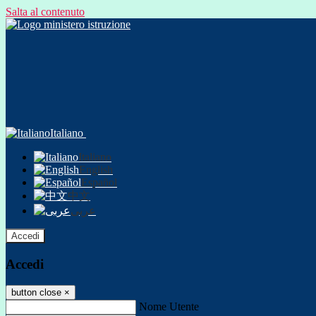
Salta al contenuto
Italiano
Italiano
English
Español
中文
عربى
Accedi
Accedi
button close
×
Nome Utente