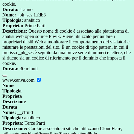
cookie.
Durata:
1 anno
Nome:
_pk_ses.1.fdb3
Tipologia:
analitico
Proprieta:
Prime Parti
Descrizione:
Questo nome di cookie è associato alla piattaforma di
analisi web open source Piwik. Viene utilizzato per aiutare i
proprietari di siti Web a monitorare il comportamento dei visitatori e
misurare le prestazioni del sito. È un cookie di tipo pattern, in cui il
prefisso _pk_ses è seguito da una breve serie di numeri e lettere, che
si ritiene sia un codice di riferimento per il dominio che imposta il
cookie.
Durata:
30 minuti
www.canva.com
Nome
Tipologia
Proprieta
Descrizione
Durata
Nome:
__cfruid
Tipologia:
analitico
Proprieta:
Terze Parti
Descrizione:
Cookie associato ai siti che utilizzano CloudFlare,
utilizzato per identificare il traffico web attendibile.