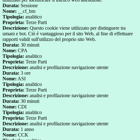
Durata:
Sessione
Nome:
__cf_bm
Tipologia:
analitico
Proprieta:
Terze Parti
Descrizione:
Questo cookie viene utilizzato per distinguere tra
umani e bot. Ciò è vantaggioso per il sito Web, al fine di effettuare
rapporti validi sull'utilizzo del proprio sito Web.
Durata:
30 minuti
Nome:
CPA
Tipologia:
analitico
Proprieta:
Terze Parti
Descrizione:
analisi e profilazione navigazione utente
Durata:
3 ore
Nome:
ASI
Tipologia:
analitico
Proprieta:
Terze Parti
Descrizione:
analisi e profilazione navigazione utente
Durata:
30 minuti
Nome:
CDI
Tipologia:
analitico
Proprieta:
Terze Parti
Descrizione:
analisi e profilazione navigazione utente
Durata:
1 anno
Nome:
CCK