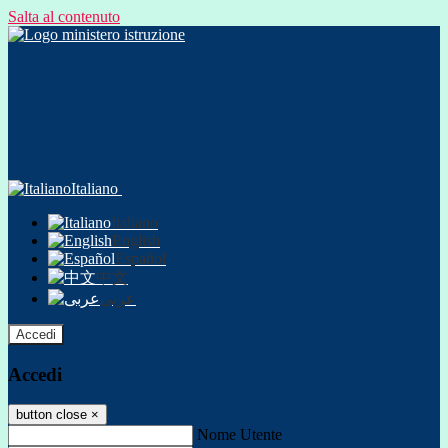
Salta al contenuto
Italiano
Italiano
English
Español
中文
عربى
Accedi
Accedi
button close
×
Nome Utente