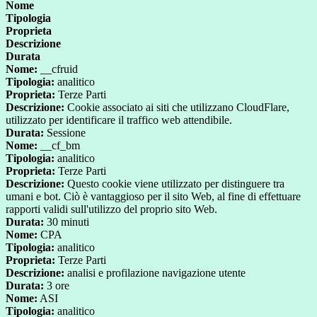
Nome
Tipologia
Proprieta
Descrizione
Durata
Nome:
__cfruid
Tipologia:
analitico
Proprieta:
Terze Parti
Descrizione:
Cookie associato ai siti che utilizzano CloudFlare,
utilizzato per identificare il traffico web attendibile.
Durata:
Sessione
Nome:
__cf_bm
Tipologia:
analitico
Proprieta:
Terze Parti
Descrizione:
Questo cookie viene utilizzato per distinguere tra
umani e bot. Ciò è vantaggioso per il sito Web, al fine di effettuare
rapporti validi sull'utilizzo del proprio sito Web.
Durata:
30 minuti
Nome:
CPA
Tipologia:
analitico
Proprieta:
Terze Parti
Descrizione:
analisi e profilazione navigazione utente
Durata:
3 ore
Nome:
ASI
Tipologia:
analitico