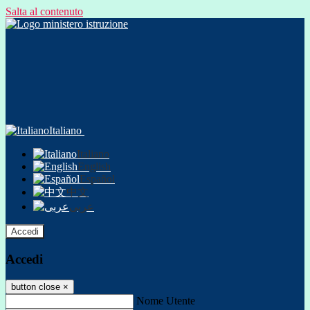
Salta al contenuto
Italiano
Italiano
English
Español
中文
عربى
Accedi
Accedi
button close
×
Nome Utente