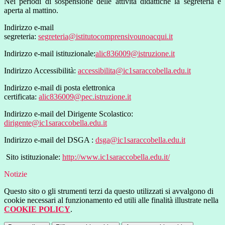
Nei periodi di sospensione delle attività didattiche la segreteria è
aperta al mattino.
Indirizzo e-mail
segreteria:
segreteria@istitutocomprensivounoacqui.it
Indirizzo e-mail istituzionale:
alic836009@istruzione.it
Indirizzo Accessibilità:
accessibilita@ic1saraccobella.edu.it
Indirizzo e-mail di posta elettronica
certificata:
alic836009@pec.istruzione.it
Indirizzo e-mail del Dirigente Scolastico:
dirigente@ic1saraccobella.edu.it
Indirizzo e-mail del DSGA :
dsga@ic1saraccobella.edu.it
Sito istituzionale:
http://www.ic1saraccobella.edu.it/
Notizie
Questo sito o gli strumenti terzi da questo utilizzati si avvalgono di
cookie necessari al funzionamento ed utili alle finalità illustrate nella
COOKIE POLICY
.