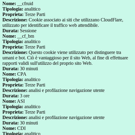
Nome:
__cfruid
Tipologia:
analitico
Proprieta:
Terze Parti
Descrizione:
Cookie associato ai siti che utilizzano CloudFlare,
utilizzato per identificare il traffico web attendibile.
Durata:
Sessione
Nome:
__cf_bm
Tipologia:
analitico
Proprieta:
Terze Parti
Descrizione:
Questo cookie viene utilizzato per distinguere tra
umani e bot. Ciò è vantaggioso per il sito Web, al fine di effettuare
rapporti validi sull'utilizzo del proprio sito Web.
Durata:
30 minuti
Nome:
CPA
Tipologia:
analitico
Proprieta:
Terze Parti
Descrizione:
analisi e profilazione navigazione utente
Durata:
3 ore
Nome:
ASI
Tipologia:
analitico
Proprieta:
Terze Parti
Descrizione:
analisi e profilazione navigazione utente
Durata:
30 minuti
Nome:
CDI
Tipologia:
analitico