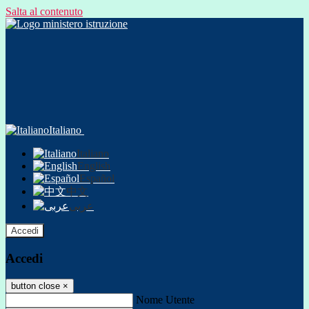
Salta al contenuto
Italiano
Italiano
English
Español
中文
عربى
Accedi
Accedi
button close
×
Nome Utente