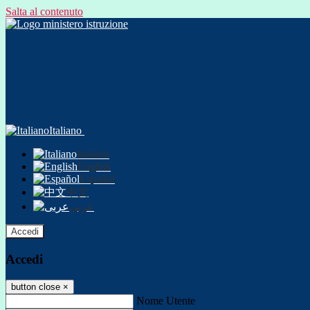
Salta al contenuto
Italiano
Italiano
English
Español
中文
عربى
Accedi
Accedi
button close
×
Nome Utente