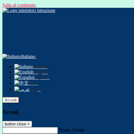
Salta al contenuto
Italiano
Italiano
English
Español
中文
عربى
Accedi
Accedi
button close
×
Nome Utente