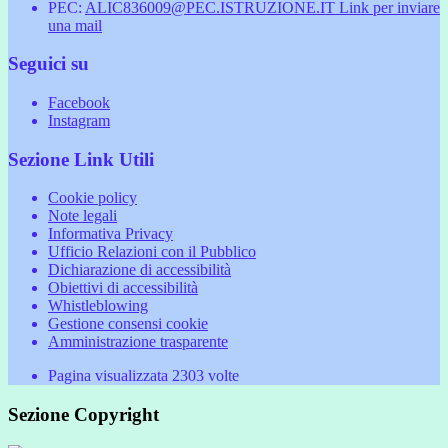
PEC:
ALIC836009@PEC.ISTRUZIONE.IT
Link per inviare
una mail
Seguici su
Facebook
Instagram
Sezione Link Utili
Cookie policy
Note legali
Informativa Privacy
Ufficio Relazioni con il Pubblico
Dichiarazione di accessibilità
Obiettivi di accessibilità
Whistleblowing
Gestione consensi cookie
Amministrazione trasparente
Pagina visualizzata
2303
volte
Sezione Copyright