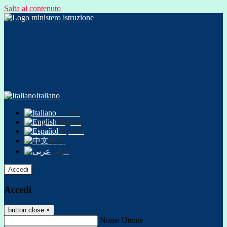
Salta al contenuto
Italiano
Italiano
English
Español
中文
عربى
Accedi
Accedi
button close
×
Nome Utente