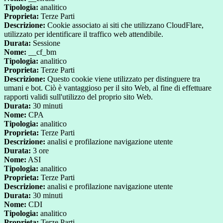
Tipologia:
analitico
Proprieta:
Terze Parti
Descrizione:
Cookie associato ai siti che utilizzano CloudFlare,
utilizzato per identificare il traffico web attendibile.
Durata:
Sessione
Nome:
__cf_bm
Tipologia:
analitico
Proprieta:
Terze Parti
Descrizione:
Questo cookie viene utilizzato per distinguere tra
umani e bot. Ciò è vantaggioso per il sito Web, al fine di effettuare
rapporti validi sull'utilizzo del proprio sito Web.
Durata:
30 minuti
Nome:
CPA
Tipologia:
analitico
Proprieta:
Terze Parti
Descrizione:
analisi e profilazione navigazione utente
Durata:
3 ore
Nome:
ASI
Tipologia:
analitico
Proprieta:
Terze Parti
Descrizione:
analisi e profilazione navigazione utente
Durata:
30 minuti
Nome:
CDI
Tipologia:
analitico
Proprieta:
Terze Parti