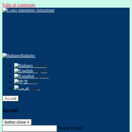
Salta al contenuto
Italiano
Italiano
English
Español
中文
عربى
Accedi
Accedi
button close
×
Nome Utente