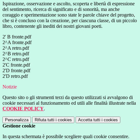
Ispirazione, osservazione e ascolto, scoperta e libertà di espressione
del sentimento, ricerca di significato e di sonorità, ma anche
coraggio e sperimentazione sono state le parole chiave del progetto,
che si è concluso con la creazione, per ciascuna classe, di un piccolo
libro, contenente gli inediti dei nostri giovani poeti.
2' B fronte.pdf
2^A fronte.pdf
2^A retro.pdf
2^B retro.pdf
2^C retro.pdf
2'C fronte.pdf
2'D fronte.pdf
2'D retro.pdf
Notizie
Questo sito o gli strumenti terzi da questo utilizzati si avvalgono di
cookie necessari al funzionamento ed utili alle finalità illustrate nella
COOKIE POLICY
.
Personalizza
Rifiuta tutti
i cookies
Accetta tutti
i cookies
Gestione cookie
In questa schermata è possibile scegliere quali cookie consentire.