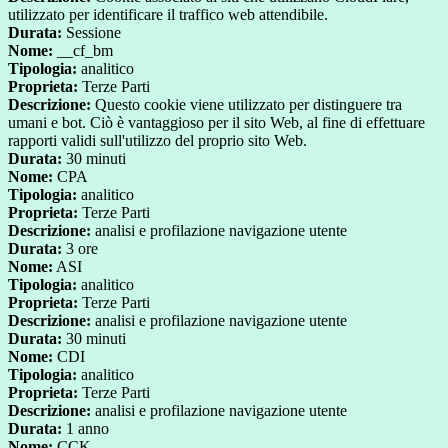
utilizzato per identificare il traffico web attendibile.
Durata:
Sessione
Nome:
__cf_bm
Tipologia:
analitico
Proprieta:
Terze Parti
Descrizione:
Questo cookie viene utilizzato per distinguere tra
umani e bot. Ciò è vantaggioso per il sito Web, al fine di effettuare
rapporti validi sull'utilizzo del proprio sito Web.
Durata:
30 minuti
Nome:
CPA
Tipologia:
analitico
Proprieta:
Terze Parti
Descrizione:
analisi e profilazione navigazione utente
Durata:
3 ore
Nome:
ASI
Tipologia:
analitico
Proprieta:
Terze Parti
Descrizione:
analisi e profilazione navigazione utente
Durata:
30 minuti
Nome:
CDI
Tipologia:
analitico
Proprieta:
Terze Parti
Descrizione:
analisi e profilazione navigazione utente
Durata:
1 anno
Nome:
CCK