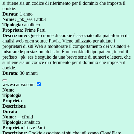
si ritiene sia un codice di riferimento per il dominio che imposta il
cookie.
Durata:
1 anno
Nome:
_pk_ses.1.fdb3
Tipologia:
analitico
Proprieta:
Prime Parti
Descrizione:
Questo nome di cookie è associato alla piattaforma di
analisi web open source Piwik. Viene utilizzato per aiutare i
proprietari di siti Web a monitorare il comportamento dei visitatori e
misurare le prestazioni del sito. È un cookie di tipo pattern, in cui il
prefisso _pk_ses è seguito da una breve serie di numeri e lettere, che
si ritiene sia un codice di riferimento per il dominio che imposta il
cookie.
Durata:
30 minuti
www.canva.com
Nome
Tipologia
Proprieta
Descrizione
Durata
Nome:
__cfruid
Tipologia:
analitico
Proprieta:
Terze Parti
Descrizione:
Cookie associato ai siti che utilizzano CloudFlare,