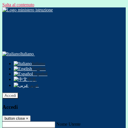
Salta al contenuto
Italiano
Italiano
English
Español
中文
عربى
Accedi
Accedi
button close
×
Nome Utente