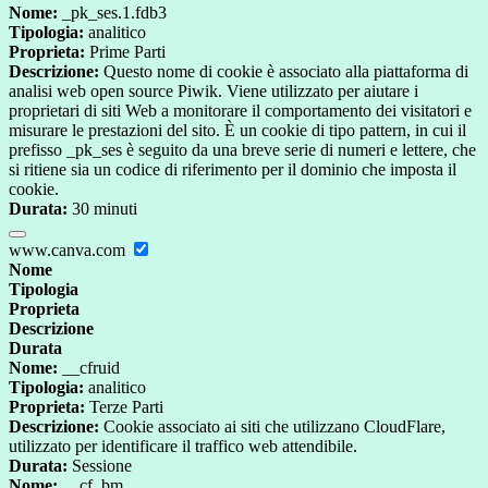
Nome:
_pk_ses.1.fdb3
Tipologia:
analitico
Proprieta:
Prime Parti
Descrizione:
Questo nome di cookie è associato alla piattaforma di
analisi web open source Piwik. Viene utilizzato per aiutare i
proprietari di siti Web a monitorare il comportamento dei visitatori e
misurare le prestazioni del sito. È un cookie di tipo pattern, in cui il
prefisso _pk_ses è seguito da una breve serie di numeri e lettere, che
si ritiene sia un codice di riferimento per il dominio che imposta il
cookie.
Durata:
30 minuti
www.canva.com
Nome
Tipologia
Proprieta
Descrizione
Durata
Nome:
__cfruid
Tipologia:
analitico
Proprieta:
Terze Parti
Descrizione:
Cookie associato ai siti che utilizzano CloudFlare,
utilizzato per identificare il traffico web attendibile.
Durata:
Sessione
Nome:
__cf_bm