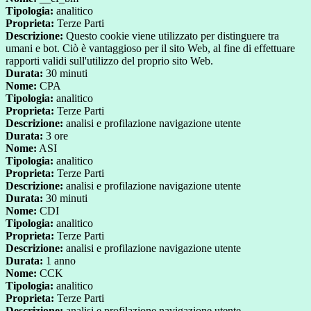
Tipologia:
analitico
Proprieta:
Terze Parti
Descrizione:
Questo cookie viene utilizzato per distinguere tra
umani e bot. Ciò è vantaggioso per il sito Web, al fine di effettuare
rapporti validi sull'utilizzo del proprio sito Web.
Durata:
30 minuti
Nome:
CPA
Tipologia:
analitico
Proprieta:
Terze Parti
Descrizione:
analisi e profilazione navigazione utente
Durata:
3 ore
Nome:
ASI
Tipologia:
analitico
Proprieta:
Terze Parti
Descrizione:
analisi e profilazione navigazione utente
Durata:
30 minuti
Nome:
CDI
Tipologia:
analitico
Proprieta:
Terze Parti
Descrizione:
analisi e profilazione navigazione utente
Durata:
1 anno
Nome:
CCK
Tipologia:
analitico
Proprieta:
Terze Parti
Descrizione:
analisi e profilazione navigazione utente