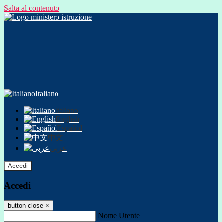
Salta al contenuto
Italiano
Italiano
English
Español
中文
عربى
Accedi
Accedi
button close
×
Nome Utente