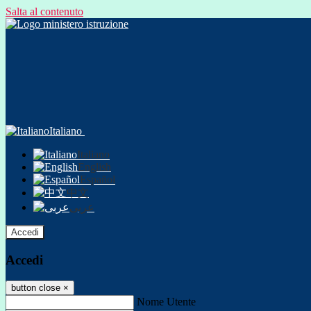
Salta al contenuto
Italiano
Italiano
English
Español
中文
عربى
Accedi
Accedi
button close
×
Nome Utente