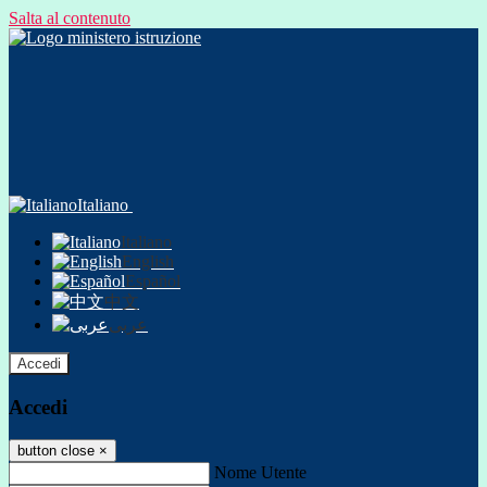
Salta al contenuto
Italiano
Italiano
English
Español
中文
عربى
Accedi
Accedi
button close
×
Nome Utente