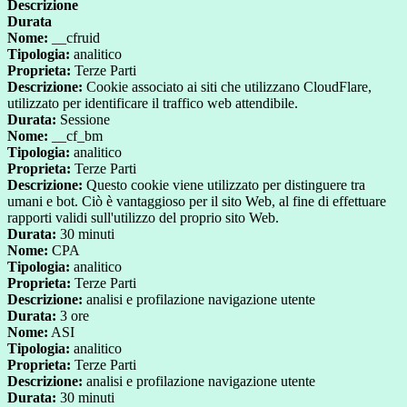
Descrizione
Durata
Nome:
__cfruid
Tipologia:
analitico
Proprieta:
Terze Parti
Descrizione:
Cookie associato ai siti che utilizzano CloudFlare,
utilizzato per identificare il traffico web attendibile.
Durata:
Sessione
Nome:
__cf_bm
Tipologia:
analitico
Proprieta:
Terze Parti
Descrizione:
Questo cookie viene utilizzato per distinguere tra
umani e bot. Ciò è vantaggioso per il sito Web, al fine di effettuare
rapporti validi sull'utilizzo del proprio sito Web.
Durata:
30 minuti
Nome:
CPA
Tipologia:
analitico
Proprieta:
Terze Parti
Descrizione:
analisi e profilazione navigazione utente
Durata:
3 ore
Nome:
ASI
Tipologia:
analitico
Proprieta:
Terze Parti
Descrizione:
analisi e profilazione navigazione utente
Durata:
30 minuti