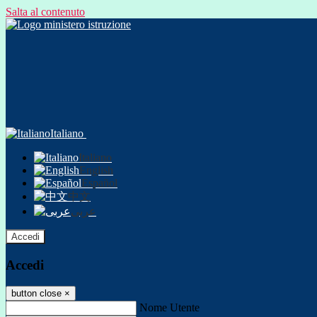
Salta al contenuto
Italiano
Italiano
English
Español
中文
عربى
Accedi
Accedi
button close
×
Nome Utente