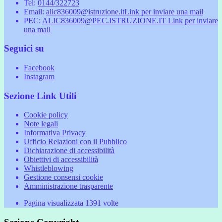
Tel:
0144/322723
Email:
alic836009@istruzione.it
Link per inviare una mail
PEC:
ALIC836009@PEC.ISTRUZIONE.IT
Link per inviare
una mail
Seguici su
Facebook
Instagram
Sezione Link Utili
Cookie policy
Note legali
Informativa Privacy
Ufficio Relazioni con il Pubblico
Dichiarazione di accessibilità
Obiettivi di accessibilità
Whistleblowing
Gestione consensi cookie
Amministrazione trasparente
Pagina visualizzata
1391
volte