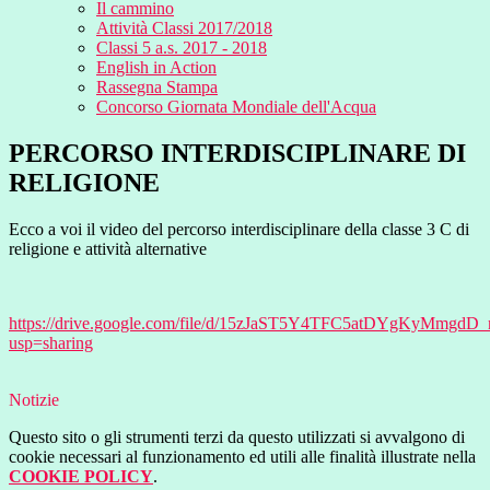
Il cammino
Attività Classi 2017/2018
Classi 5 a.s. 2017 - 2018
English in Action
Rassegna Stampa
Concorso Giornata Mondiale dell'Acqua
PERCORSO INTERDISCIPLINARE DI
RELIGIONE
Ecco a voi il video del percorso interdisciplinare della classe 3 C di
religione e attività alternative
https://drive.google.com/file/d/15zJaST5Y4TFC5atDYgKyMmgdD
usp=sharing
Notizie
Questo sito o gli strumenti terzi da questo utilizzati si avvalgono di
cookie necessari al funzionamento ed utili alle finalità illustrate nella
COOKIE POLICY
.