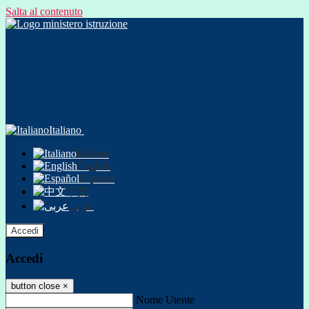
Salta al contenuto
Italiano
Italiano
English
Español
中文
عربى
Accedi
Accedi
button close
×
Nome Utente