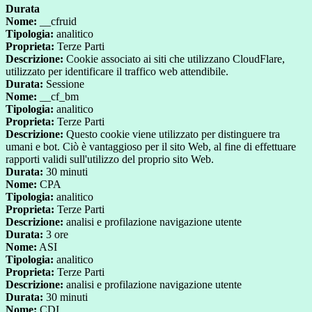
Durata
Nome:
__cfruid
Tipologia:
analitico
Proprieta:
Terze Parti
Descrizione:
Cookie associato ai siti che utilizzano CloudFlare,
utilizzato per identificare il traffico web attendibile.
Durata:
Sessione
Nome:
__cf_bm
Tipologia:
analitico
Proprieta:
Terze Parti
Descrizione:
Questo cookie viene utilizzato per distinguere tra
umani e bot. Ciò è vantaggioso per il sito Web, al fine di effettuare
rapporti validi sull'utilizzo del proprio sito Web.
Durata:
30 minuti
Nome:
CPA
Tipologia:
analitico
Proprieta:
Terze Parti
Descrizione:
analisi e profilazione navigazione utente
Durata:
3 ore
Nome:
ASI
Tipologia:
analitico
Proprieta:
Terze Parti
Descrizione:
analisi e profilazione navigazione utente
Durata:
30 minuti
Nome:
CDI