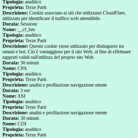
Tipologia:
analitico
Proprieta:
Terze Parti
Descrizione:
Cookie associato ai siti che utilizzano CloudFlare,
utilizzato per identificare il traffico web attendibile.
Durata:
Sessione
Nome:
__cf_bm
Tipologia:
analitico
Proprieta:
Terze Parti
Descrizione:
Questo cookie viene utilizzato per distinguere tra
umani e bot. Ciò è vantaggioso per il sito Web, al fine di effettuare
rapporti validi sull'utilizzo del proprio sito Web.
Durata:
30 minuti
Nome:
CPA
Tipologia:
analitico
Proprieta:
Terze Parti
Descrizione:
analisi e profilazione navigazione utente
Durata:
3 ore
Nome:
ASI
Tipologia:
analitico
Proprieta:
Terze Parti
Descrizione:
analisi e profilazione navigazione utente
Durata:
30 minuti
Nome:
CDI
Tipologia:
analitico
Proprieta:
Terze Parti