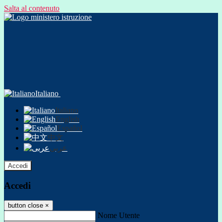
Salta al contenuto
Italiano
Italiano
English
Español
中文
عربى
Accedi
Accedi
button close
×
Nome Utente