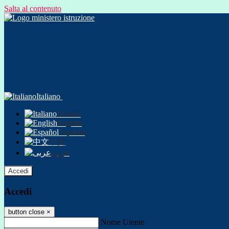
Salta al contenuto
Italiano
Italiano
English
Español
中文
عربى
Accedi
Accedi
button close
×
Nome Utente