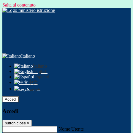
Salta al contenuto
Italiano
Italiano
English
Español
中文
عربى
Accedi
Accedi
button close
×
Nome Utente