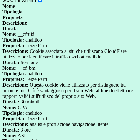
www.canva.com
Nome
Tipologia
Proprieta
Descrizione
Durata
Nome:
__cfruid
Tipologia:
analitico
Proprieta:
Terze Parti
Descrizione:
Cookie associato ai siti che utilizzano CloudFlare,
utilizzato per identificare il traffico web attendibile.
Durata:
Sessione
Nome:
__cf_bm
Tipologia:
analitico
Proprieta:
Terze Parti
Descrizione:
Questo cookie viene utilizzato per distinguere tra
umani e bot. Ciò è vantaggioso per il sito Web, al fine di effettuare
rapporti validi sull'utilizzo del proprio sito Web.
Durata:
30 minuti
Nome:
CPA
Tipologia:
analitico
Proprieta:
Terze Parti
Descrizione:
analisi e profilazione navigazione utente
Durata:
3 ore
Nome:
ASI