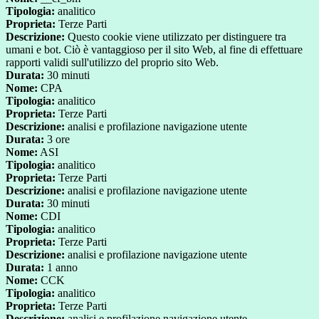
Tipologia:
analitico
Proprieta:
Terze Parti
Descrizione:
Questo cookie viene utilizzato per distinguere tra
umani e bot. Ciò è vantaggioso per il sito Web, al fine di effettuare
rapporti validi sull'utilizzo del proprio sito Web.
Durata:
30 minuti
Nome:
CPA
Tipologia:
analitico
Proprieta:
Terze Parti
Descrizione:
analisi e profilazione navigazione utente
Durata:
3 ore
Nome:
ASI
Tipologia:
analitico
Proprieta:
Terze Parti
Descrizione:
analisi e profilazione navigazione utente
Durata:
30 minuti
Nome:
CDI
Tipologia:
analitico
Proprieta:
Terze Parti
Descrizione:
analisi e profilazione navigazione utente
Durata:
1 anno
Nome:
CCK
Tipologia:
analitico
Proprieta:
Terze Parti
Descrizione:
analisi e profilazione navigazione utente