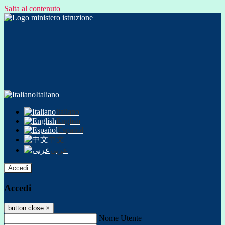
Salta al contenuto
Italiano
Italiano
English
Español
中文
عربى
Accedi
Accedi
button close
×
Nome Utente