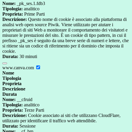
Nome:
_pk_ses.1.fdb3
Tipologia:
analitico
Proprieta:
Prime Parti
Descrizione:
Questo nome di cookie è associato alla piattaforma di
analisi web open source Piwik. Viene utilizzato per aiutare i
proprietari di siti Web a monitorare il comportamento dei visitatori e
misurare le prestazioni del sito. È un cookie di tipo pattern, in cui il
prefisso _pk_ses è seguito da una breve serie di numeri e lettere, che
si ritiene sia un codice di riferimento per il dominio che imposta il
cookie.
Durata:
30 minuti
www.canva.com
Nome
Tipologia
Proprieta
Descrizione
Durata
Nome:
__cfruid
Tipologia:
analitico
Proprieta:
Terze Parti
Descrizione:
Cookie associato ai siti che utilizzano CloudFlare,
utilizzato per identificare il traffico web attendibile.
Durata:
Sessione
Nome:
__cf_bm