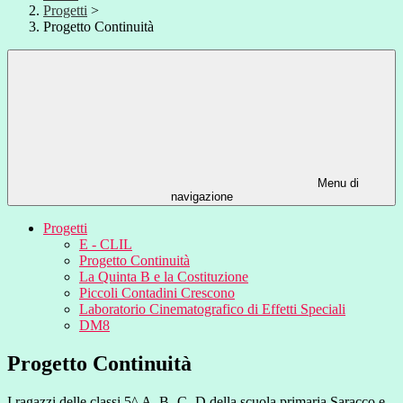
Progetti
>
Progetto Continuità
Menu di
navigazione
Progetti
E - CLIL
Progetto Continuità
La Quinta B e la Costituzione
Piccoli Contadini Crescono
Laboratorio Cinematografico di Effetti Speciali
DM8
Progetto Continuità
I ragazzi delle classi 5^ A -B -C -D della scuola primaria Saracco e