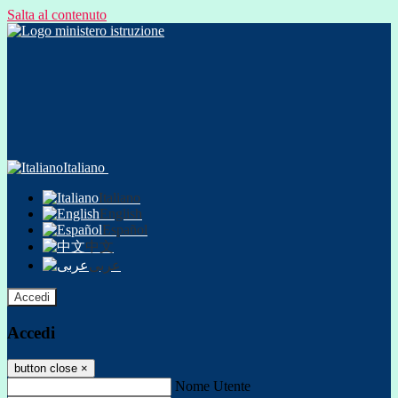
Salta al contenuto
Italiano
Italiano
English
Español
中文
عربى
Accedi
Accedi
button close
×
Nome Utente