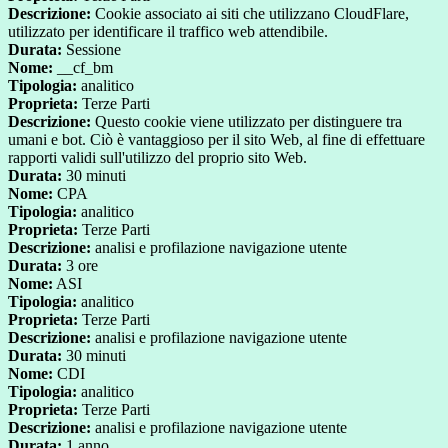
Descrizione:
Cookie associato ai siti che utilizzano CloudFlare,
utilizzato per identificare il traffico web attendibile.
Durata:
Sessione
Nome:
__cf_bm
Tipologia:
analitico
Proprieta:
Terze Parti
Descrizione:
Questo cookie viene utilizzato per distinguere tra
umani e bot. Ciò è vantaggioso per il sito Web, al fine di effettuare
rapporti validi sull'utilizzo del proprio sito Web.
Durata:
30 minuti
Nome:
CPA
Tipologia:
analitico
Proprieta:
Terze Parti
Descrizione:
analisi e profilazione navigazione utente
Durata:
3 ore
Nome:
ASI
Tipologia:
analitico
Proprieta:
Terze Parti
Descrizione:
analisi e profilazione navigazione utente
Durata:
30 minuti
Nome:
CDI
Tipologia:
analitico
Proprieta:
Terze Parti
Descrizione:
analisi e profilazione navigazione utente
Durata:
1 anno