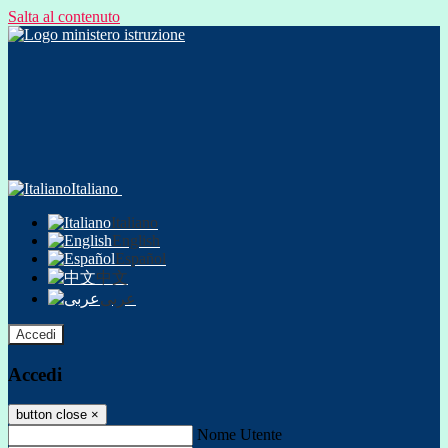
Salta al contenuto
Italiano
Italiano
English
Español
中文
عربى
Accedi
Accedi
button close
×
Nome Utente