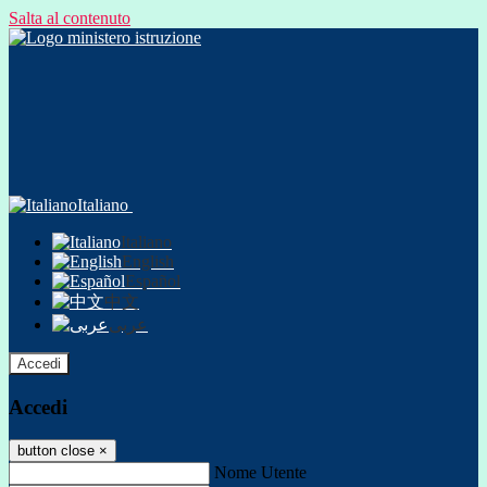
Salta al contenuto
Italiano
Italiano
English
Español
中文
عربى
Accedi
Accedi
button close
×
Nome Utente