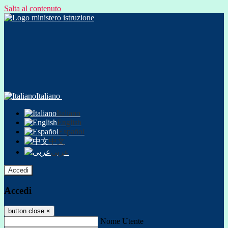
Salta al contenuto
Italiano
Italiano
English
Español
中文
عربى
Accedi
Accedi
button close
×
Nome Utente