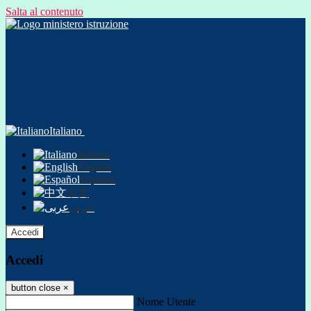
Salta al contenuto
Italiano
Italiano
English
Español
中文
عربى
Accedi
Accedi
button close
×
Nome Utente