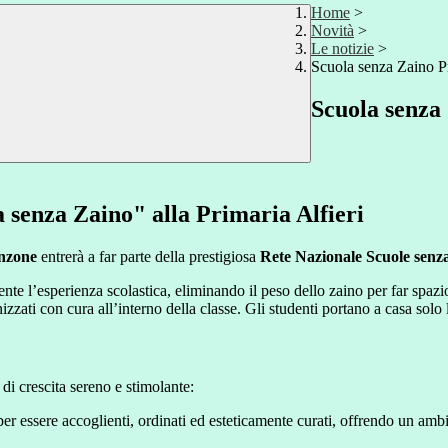
Home
>
Novità
>
Le notizie
>
Scuola senza Zaino Pr
Scuola senza
 senza Zaino" alla Primaria Alfieri
onzone
entrerà a far parte della prestigiosa
Rete Nazionale Scuole senz
nte l’esperienza scolastica, eliminando il peso dello zaino per far spaz
zati con cura all’interno della classe. Gli studenti portano a casa solo l
di crescita sereno e stimolante:
 per essere accoglienti, ordinati ed esteticamente curati, offrendo un amb