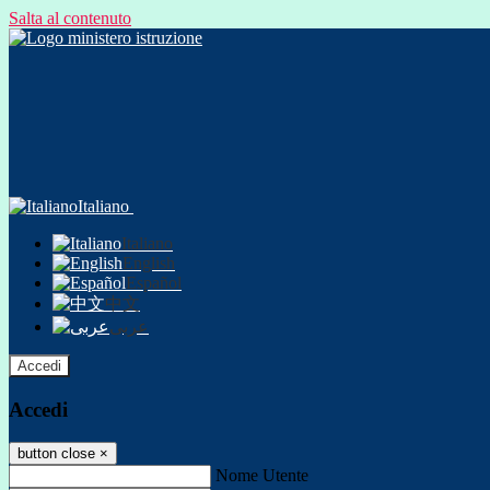
Salta al contenuto
Italiano
Italiano
English
Español
中文
عربى
Accedi
Accedi
button close
×
Nome Utente