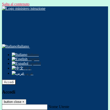
Salta al contenuto
Italiano
Italiano
English
Español
中文
عربى
Accedi
Accedi
button close
×
Nome Utente