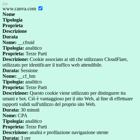
www.canva.com
Nome
Tipologia
Proprieta
Descrizione
Durata
Nome:
__cfruid
Tipologia:
analitico
Proprieta:
Terze Parti
Descrizione:
Cookie associato ai siti che utilizzano CloudFlare,
utilizzato per identificare il traffico web attendibile.
Durata:
Sessione
Nome:
__cf_bm
Tipologia:
analitico
Proprieta:
Terze Parti
Descrizione:
Questo cookie viene utilizzato per distinguere tra
umani e bot. Ciò è vantaggioso per il sito Web, al fine di effettuare
rapporti validi sull'utilizzo del proprio sito Web.
Durata:
30 minuti
Nome:
CPA
Tipologia:
analitico
Proprieta:
Terze Parti
Descrizione:
analisi e profilazione navigazione utente
Durata:
3 ore