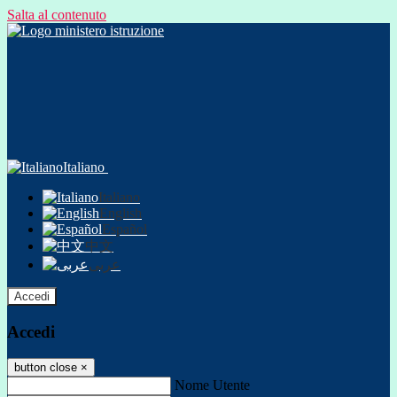
Salta al contenuto
Italiano
Italiano
English
Español
中文
عربى
Accedi
Accedi
button close
×
Nome Utente