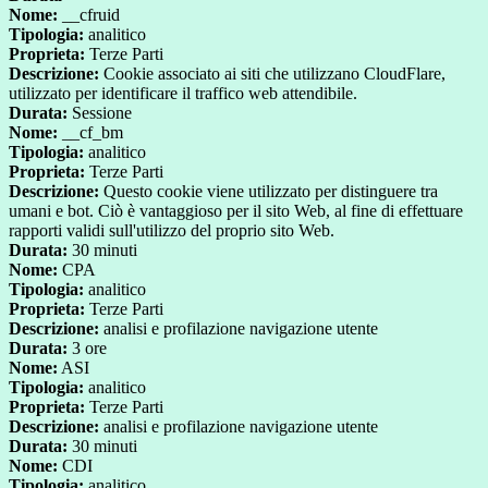
Nome:
__cfruid
Tipologia:
analitico
Proprieta:
Terze Parti
Descrizione:
Cookie associato ai siti che utilizzano CloudFlare,
utilizzato per identificare il traffico web attendibile.
Durata:
Sessione
Nome:
__cf_bm
Tipologia:
analitico
Proprieta:
Terze Parti
Descrizione:
Questo cookie viene utilizzato per distinguere tra
umani e bot. Ciò è vantaggioso per il sito Web, al fine di effettuare
rapporti validi sull'utilizzo del proprio sito Web.
Durata:
30 minuti
Nome:
CPA
Tipologia:
analitico
Proprieta:
Terze Parti
Descrizione:
analisi e profilazione navigazione utente
Durata:
3 ore
Nome:
ASI
Tipologia:
analitico
Proprieta:
Terze Parti
Descrizione:
analisi e profilazione navigazione utente
Durata:
30 minuti
Nome:
CDI
Tipologia:
analitico