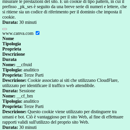
misurare le prestazioni del sito. È un cookie di tipo pattern, in cui il
prefisso _pk_ses è seguito da una breve serie di numeri e lettere, che
si ritiene sia un codice di riferimento per il dominio che imposta il
cookie.
Durata:
30 minuti
www.canva.com
Nome
Tipologia
Proprieta
Descrizione
Durata
Nome:
__cfruid
Tipologia:
analitico
Proprieta:
Terze Parti
Descrizione:
Cookie associato ai siti che utilizzano CloudFlare,
utilizzato per identificare il traffico web attendibile.
Durata:
Sessione
Nome:
__cf_bm
Tipologia:
analitico
Proprieta:
Terze Parti
Descrizione:
Questo cookie viene utilizzato per distinguere tra
umani e bot. Ciò è vantaggioso per il sito Web, al fine di effettuare
rapporti validi sull'utilizzo del proprio sito Web.
Durata:
30 minuti