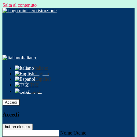
Salta al contenuto
Italiano
Italiano
English
Español
中文
عربى
Accedi
Accedi
button close
×
Nome Utente